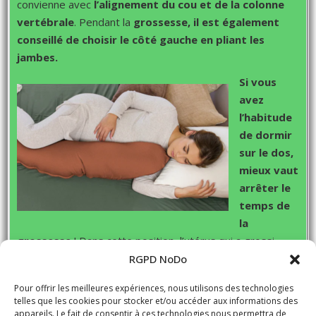
convienne avec
l’alignement du cou et de la colonne
vertébrale
. Pendant la
grossesse, il est également
conseillé de choisir le côté gauche en pliant les
jambes.
Si vous
avez
l’habitude
de dormir
sur le dos,
mieux vaut
arrêter
le
temps de
la
grossesse
! Dans cette position, l’utérus qui a grossi
vient écraser la veine cave. Le débit sanguin remontant
RGPD NoDo
vers le cœur est alors moins important et il y a un risque
Pour offrir les meilleures expériences, nous utilisons des technologies
de malaise vagal.
telles que les cookies pour stocker et/ou accéder aux informations des
appareils. Le fait de consentir à ces technologies nous permettra de