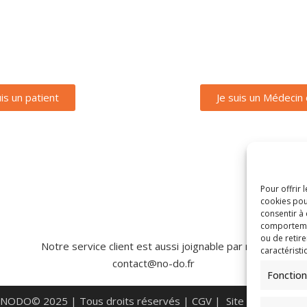
uis un patient
Je suis un Médecin
Pour offrir 
cookies pou
consentir à
comportement
ou de retire
Notre service client est aussi joignable par mail:
caractéristi
contact@no-do.fr
Fonction
NODO© 2025 | Tous droits réservés |
CGV
|
Site by
PERIFALL